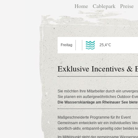
Home
Cablepark
Preise
Freitag
25,4°C
Exklusive Incentives &
Sie möchten Ihre Mitarbeiter durch ein unverges
Sie planen ein außergewöhnliches Outdoor-Eve
Die Wasserskianlage am Rheinauer See biete
Maßgeschneiderte Programme für Ihr Event
Gemeinsam entwickeln wir ein individuelles Ve
sportlich-aktiv, entspannt-gesellig oder beides k
Im Mittelpunkt steht der gemeinsame Wassersp