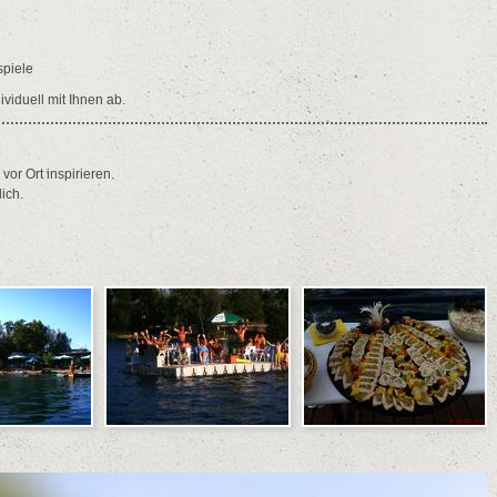
spiele
iduell mit Ihnen ab.
or Ort inspirieren.
ich.