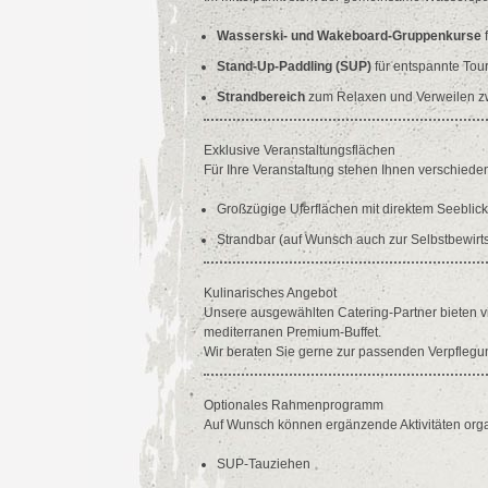
Wasserski- und Wakeboard-Gruppenkurse
f
Stand-Up-Paddling (SUP)
für entspannte Tou
Strandbereich
zum Relaxen und Verweilen zw
Exklusive Veranstaltungsflächen
Für Ihre Veranstaltung stehen Ihnen verschiede
Großzügige Uferflächen mit direktem Seeblick
Strandbar (auf Wunsch auch zur Selbstbewirt
Kulinarisches Angebot
Unsere ausgewählten Catering-Partner bieten vi
mediterranen Premium-Buffet.
Wir beraten Sie gerne zur passenden Verpflegung
Optionales Rahmenprogramm
Auf Wunsch können ergänzende Aktivitäten organi
SUP-Tauziehen